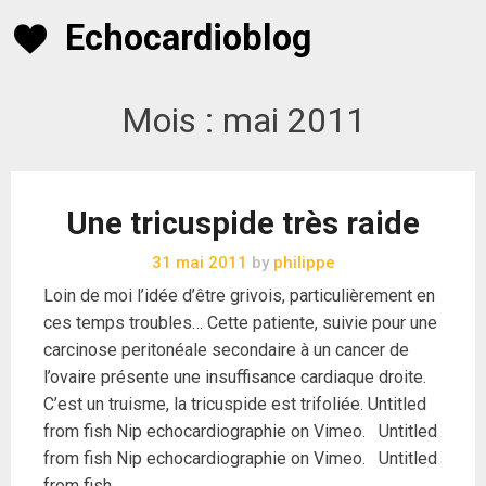
Skip
Echocardioblog
to
content
Mois :
mai 2011
Une tricuspide très raide
31 mai 2011
by
philippe
Loin de moi l’idée d’être grivois, particulièrement en
ces temps troubles… Cette patiente, suivie pour une
carcinose peritonéale secondaire à un cancer de
l’ovaire présente une insuffisance cardiaque droite.
C’est un truisme, la tricuspide est trifoliée. Untitled
from fish Nip echocardiographie on Vimeo. Untitled
from fish Nip echocardiographie on Vimeo. Untitled
from fish …