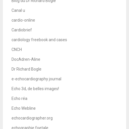
Blog du Dr Richard Bogle
Canal u
cardio-online
Cardiobrief
cardiology freebook and cases
CNCH
DocAdren-Aline
Dr Richard Bogle
e-echocardiography journal
Echo 3d, de belles images!
Echo réa
Echo Webline
echocardiographer.org
echographie foetale