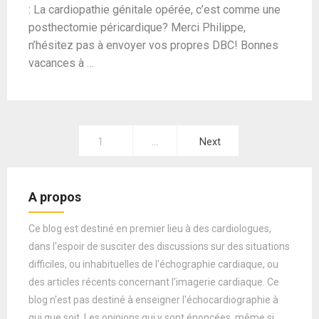
: La cardiopathie génitale opérée, c’est comme une
posthectomie péricardique? Merci Philippe,
n’hésitez pas à envoyer vos propres DBC! Bonnes
vacances à …
Pagination
1
…
Next
des
publications
A propos
Ce blog est destiné en premier lieu à des cardiologues,
dans l'espoir de susciter des discussions sur des situations
difficiles, ou inhabituelles de l'échographie cardiaque, ou
des articles récents concernant l'imagerie cardiaque. Ce
blog n'est pas destiné à enseigner l'échocardiographie à
qui que soit. Les opinions qui y sont énoncées, même si