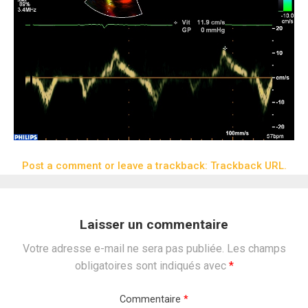
Post a comment
or leave a trackback:
Trackback URL
.
Laisser un commentaire
Votre adresse e-mail ne sera pas publiée.
Les champs
obligatoires sont indiqués avec
*
Commentaire
*