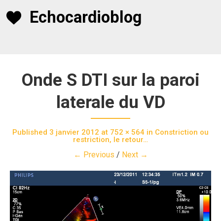
Skip
Echocardioblog
to
content
Onde S DTI sur la paroi
laterale du VD
Published
3 janvier 2012
at
752 × 564
in
Constriction ou
restriction, le retour…
← Previous
/
Next →