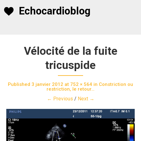
Skip
Echocardioblog
to
content
Vélocité de la fuite
tricuspide
Published
3 janvier 2012
at
752 × 564
in
Constriction ou
restriction, le retour…
← Previous
/
Next →