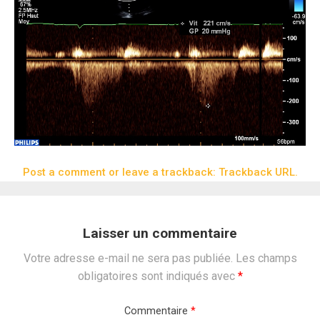
Post a comment
or leave a trackback:
Trackback URL
.
Laisser un commentaire
Votre adresse e-mail ne sera pas publiée.
Les champs
obligatoires sont indiqués avec
*
Commentaire
*