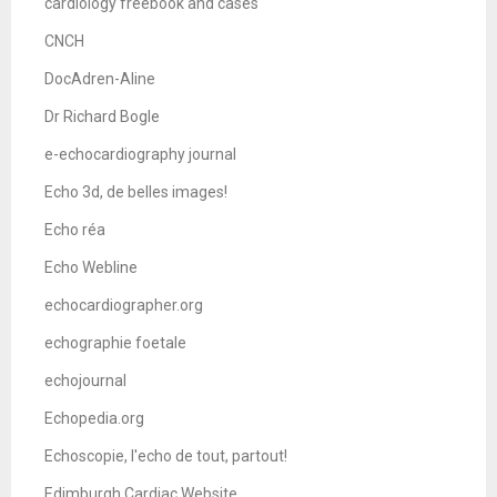
cardiology freebook and cases
CNCH
DocAdren-Aline
Dr Richard Bogle
e-echocardiography journal
Echo 3d, de belles images!
Echo réa
Echo Webline
echocardiographer.org
echographie foetale
echojournal
Echopedia.org
Echoscopie, l'echo de tout, partout!
Edimburgh Cardiac Website