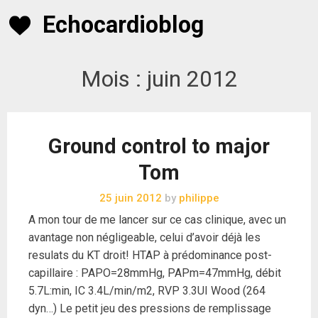
Skip
Echocardioblog
to
content
Mois :
juin 2012
Ground control to major
Tom
25 juin 2012
by
philippe
A mon tour de me lancer sur ce cas clinique, avec un
avantage non négligeable, celui d’avoir déjà les
resulats du KT droit! HTAP à prédominance post-
capillaire : PAPO=28mmHg, PAPm=47mmHg, débit
5.7L:min, IC 3.4L/min/m2, RVP 3.3UI Wood (264
dyn…) Le petit jeu des pressions de remplissage