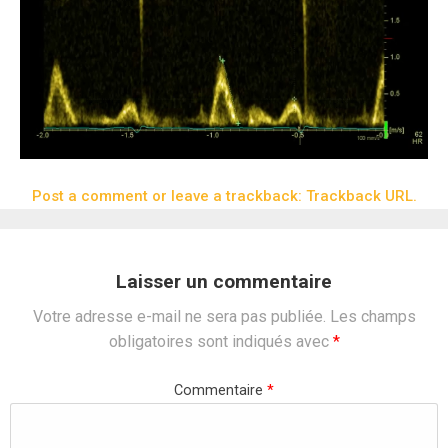
Post a comment
or leave a trackback:
Trackback URL
.
Laisser un commentaire
Votre adresse e-mail ne sera pas publiée.
Les champs
obligatoires sont indiqués avec
*
Commentaire
*