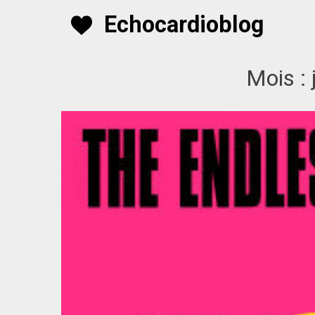
Skip
Echocardioblog
to
content
Mois :