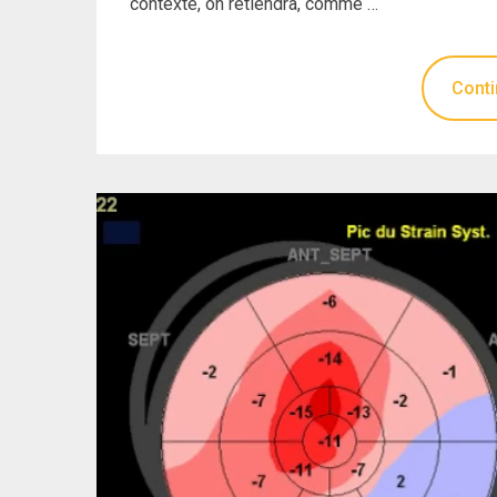
contexte, on retiendra, comme …
Conti