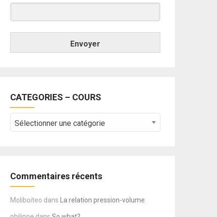
Envoyer
CATEGORIES – COURS
CATEGORIES
–
COURS
Commentaires récents
Moliboiteo
dans
La relation pression-volume
philippe
dans
So what?