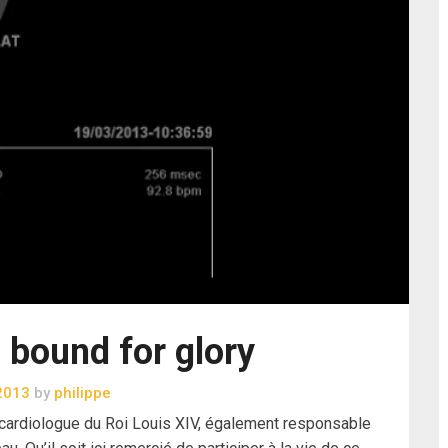
s bound for glory
 2013
by
philippe
 cardiologue du Roi Louis XIV, également responsable