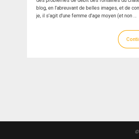
des problèmes de débit des fontaines du château.
blog, en l’abreuvant de belles images, et de co
je, il s’agit d’une femme d’age moyen (et non …
Conti
©