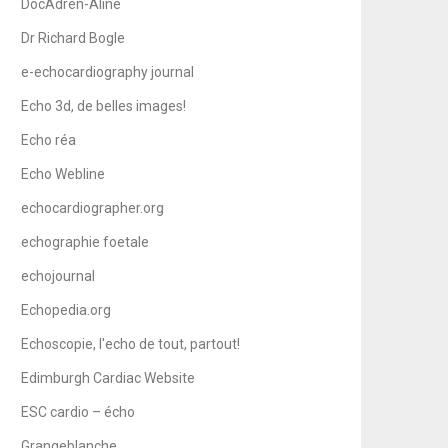
DocAdren-Aline
Dr Richard Bogle
e-echocardiography journal
Echo 3d, de belles images!
Echo réa
Echo Webline
echocardiographer.org
echographie foetale
echojournal
Echopedia.org
Echoscopie, l'echo de tout, partout!
Edimburgh Cardiac Website
ESC cardio – écho
Grangeblanche