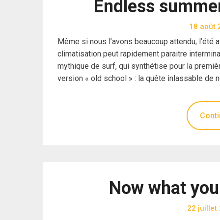
Endless summer 
18 août 
Même si nous l’avons beaucoup attendu, l’été av
climatisation peut rapidement paraitre interminab
mythique de surf, qui synthétise pour la premièr
version « old school » : la quête inlassable de 
Conti
Now what you h
22 juille