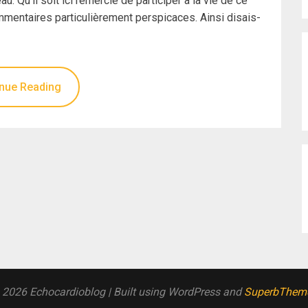
 Qu’il soit ici remercié de participer à la vie de ce
mmentaires particulièrement perspicaces. Ainsi disais-
nue Reading
 2026 Echocardioblog
| Built using WordPress and
SuperbThem