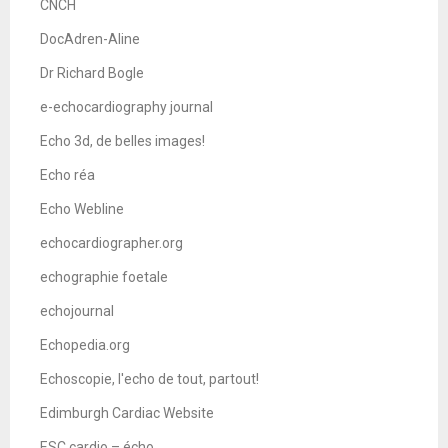
CNCH
DocAdren-Aline
Dr Richard Bogle
e-echocardiography journal
Echo 3d, de belles images!
Echo réa
Echo Webline
echocardiographer.org
echographie foetale
echojournal
Echopedia.org
Echoscopie, l'echo de tout, partout!
Edimburgh Cardiac Website
ESC cardio – écho