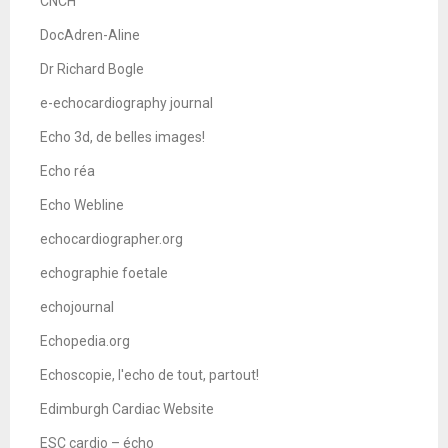
CNCH
DocAdren-Aline
Dr Richard Bogle
e-echocardiography journal
Echo 3d, de belles images!
Echo réa
Echo Webline
echocardiographer.org
echographie foetale
echojournal
Echopedia.org
Echoscopie, l'echo de tout, partout!
Edimburgh Cardiac Website
ESC cardio – écho