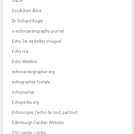
CNCH
DocAdren-Aline
Dr Richard Bogle
e-echocardiography journal
Echo 3d, de belles images!
Echo réa
Echo Webline
echocardiographer.org
echographie foetale
echojournal
Echopedia.org
Echoscopie, l'echo de tout, partout!
Edimburgh Cardiac Website
ESC cardio – écho