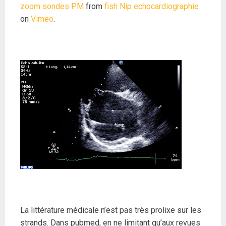
zoom sondes PM
from
fish Nip echocardiographie
on
Vimeo
.
La littérature médicale n’est pas très prolixe sur les
strands. Dans pubmed, en ne limitant qu’aux revues