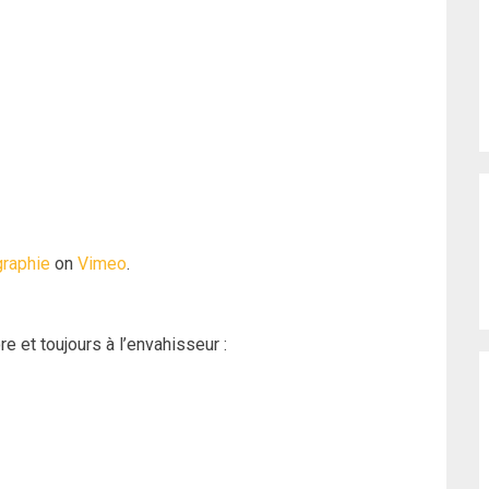
graphie
on
Vimeo
.
re et toujours à l’envahisseur :