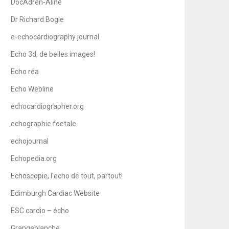
DocAdren-Aline
Dr Richard Bogle
e-echocardiography journal
Echo 3d, de belles images!
Echo réa
Echo Webline
echocardiographer.org
echographie foetale
echojournal
Echopedia.org
Echoscopie, l'echo de tout, partout!
Edimburgh Cardiac Website
ESC cardio – écho
Grangeblanche