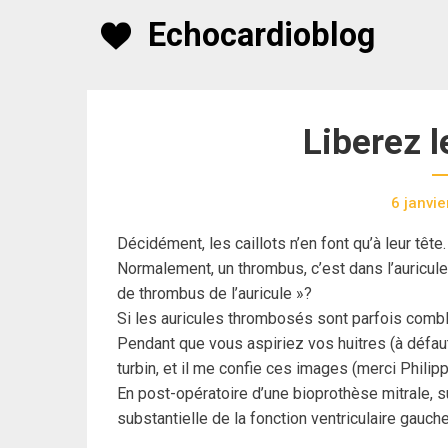
Skip
Echocardioblog
to
content
Liberez l
6 janvi
Décidément, les caillots n’en font qu’à leur tête.
Normalement, un thrombus, c’est dans l’auricule 
de thrombus de l’auricule »?
Si les auricules thrombosés sont parfois comblé
Pendant que vous aspiriez vos huitres (à défaut 
turbin, et il me confie ces images (merci Philippe
En post-opératoire d’une bioprothèse mitrale, s
substantielle de la fonction ventriculaire gauche