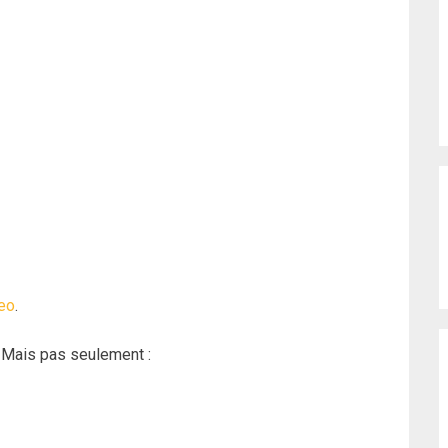
eo
.
… Mais pas seulement :