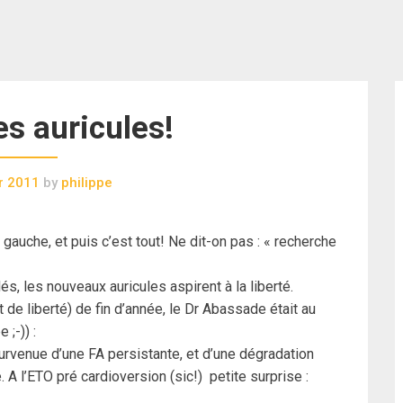
es auricules!
er 2011
by
philippe
gauche, et puis c’est tout! Ne dit-on pas : « recherche
s, les nouveaux auricules aspirent à la liberté.
de liberté) de fin d’année, le Dr Abassade était au
 ;-)) :
urvenue d’une FA persistante, et d’une dégradation
. A l’ETO pré cardioversion (sic!) petite surprise :