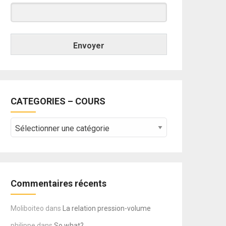
Envoyer
CATEGORIES – COURS
CATEGORIES
–
COURS
Commentaires récents
Moliboiteo
dans
La relation pression-volume
philippe
dans
So what?