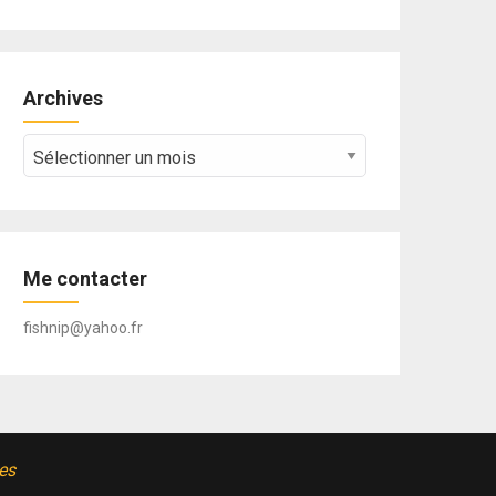
Archives
Archives
Me contacter
fishnip@yahoo.fr
es