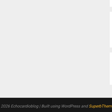
 2026 Echocardioblog
| Built using WordPress and
SuperbThem