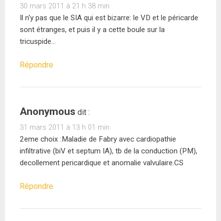
30 mars 2011 à 21 h 38 min
Il n'y pas que le SIA qui est bizarre: le VD et le péricarde
sont étranges, et puis il y a cette boule sur la
tricuspide…
Répondre
Anonymous
dit :
31 mars 2011 à 13 h 01 min
2eme choix :Maladie de Fabry avec cardiopathie
infiltrative (biV et septum IA), tb de la conduction (PM),
decollement pericardique et anomalie valvulaire.CS
Répondre