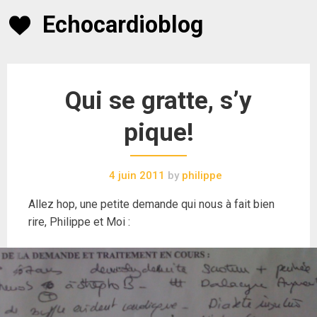
Skip
Echocardioblog
to
content
Qui se gratte, s’y
pique!
4 juin 2011
by
philippe
Allez hop, une petite demande qui nous à fait bien
rire, Philippe et Moi :