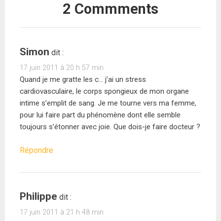
2 Commments
Simon
dit :
17 juin 2011 à 20 h 57 min
Quand je me gratte les c… j’ai un stress
cardiovasculaire, le corps spongieux de mon organe
intime s’emplit de sang. Je me tourne vers ma femme,
pour lui faire part du phénomène dont elle semble
toujours s’étonner avec joie. Que dois-je faire docteur ?
Répondre
Philippe
dit :
17 juin 2011 à 21 h 48 min