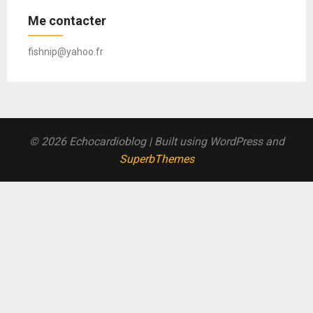
Me contacter
fishnip@yahoo.fr
© 2026 Echocardioblog
| Built using WordPress and
SuperbThemes