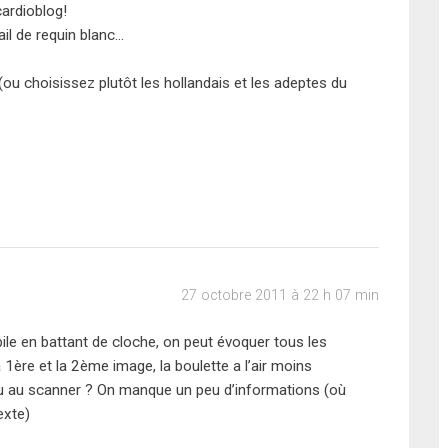
ardioblog!
vail de requin blanc…
ou choisissez plutôt les hollandais et les adeptes du
27 octobre 2011 à 22 h 07 min
le en battant de cloche, on peut évoquer tous les
 1ère et la 2ème image, la boulette a l’air moins
 vu au scanner ? On manque un peu d’informations (où
texte)