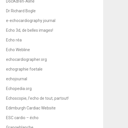
DocAdren-Aline
Dr Richard Bogle
e-echocardiography journal
Echo 3d, de belles images!
Echo réa
Echo Webline
echocardiographer.org
echographie foetale
echojournal
Echopedia.org
Echoscopie, l'echo de tout, partout!
Edimburgh Cardiac Website
ESC cardio – écho
Grangeblanche