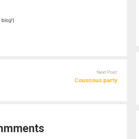
 blog!)
Next Post:
Couscous party
mmments