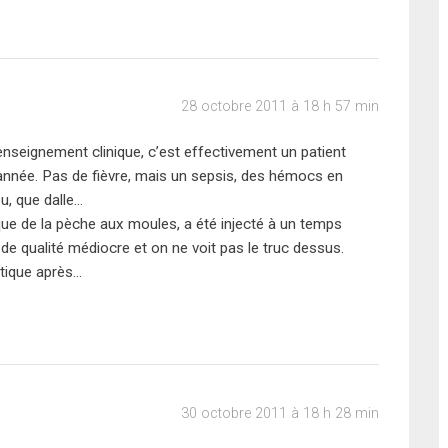
28 octobre 2011 à 18 h 57 min
e renseignement clinique, c’est effectivement un patient
’année. Pas de fièvre, mais un sepsis, des hémocs en
u, que dalle…
brique de la pèche aux moules, a été injecté à un temps
 de qualité médiocre et on ne voit pas le truc dessus.
rtique après…
30 octobre 2011 à 18 h 28 min