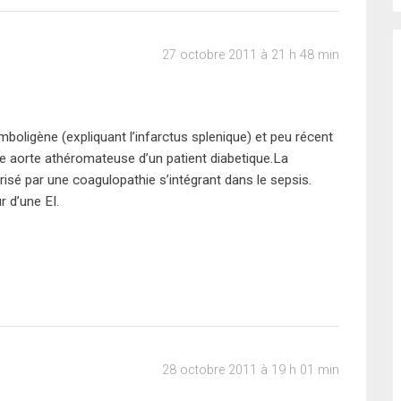
27 octobre 2011 à 21 h 48 min
mboligène (expliquant l’infarctus splenique) et peu récent
e aorte athéromateuse d’un patient diabetique.La
isé par une coagulopathie s’intégrant dans le sepsis.
 d’une EI.
28 octobre 2011 à 19 h 01 min