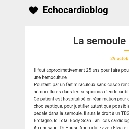
Skip
Echocardioblog
to
content
La semoule e
29 octob
Il faut approximativement 25 ans pour faire pou
une hémoculture.
Pourtant, par un fait miraculeux sans cesse ren
hémocultures dans les suspicions d’endocardit
Ce patient est hospitalisé en réanimation pou
choc septique, pour justifier autant que possib
pédale dans la semoule, il aura le droit à un TB
Bretagne, le Total Body Scan… ah…ces cardiolo
Au passage, Dr House (mon idole avec Elvis et S