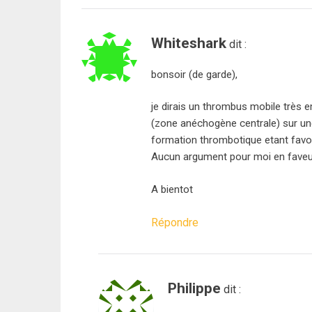
Whiteshark
dit :
bonsoir (de garde),
je dirais un thrombus mobile très e
(zone anéchogène centrale) sur un
formation thrombotique etant favor
Aucun argument pour moi en faveur
A bientot
Répondre
Philippe
dit :