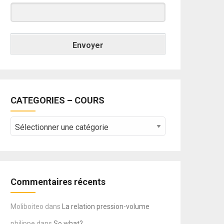
Envoyer
CATEGORIES – COURS
CATEGORIES
–
COURS
Commentaires récents
Moliboiteo
dans
La relation pression-volume
philippe
dans
So what?