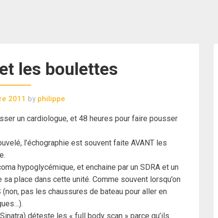
t les boulettes
re 2011
by
philippe
sser un cardiologue, et 48 heures pour faire pousser
ouvelé, l’échographie est souvent faite AVANT les
e.
r coma hypoglycémique, et enchaine par un SDRA et un
le sa place dans cette unité. Comme souvent lorsqu’on
S (non, pas les chaussures de bateau pour aller en
gues…).
inatra) déteste les « full body scan » parce qu’ils