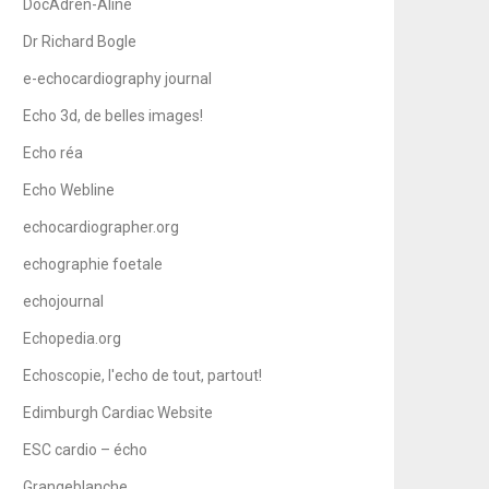
DocAdren-Aline
Dr Richard Bogle
e-echocardiography journal
Echo 3d, de belles images!
Echo réa
Echo Webline
echocardiographer.org
echographie foetale
echojournal
Echopedia.org
Echoscopie, l'echo de tout, partout!
Edimburgh Cardiac Website
ESC cardio – écho
Grangeblanche