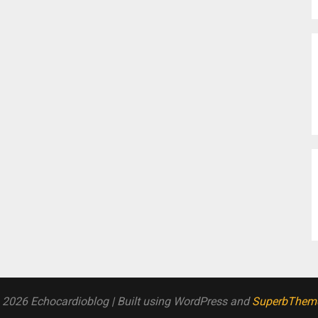
 2026 Echocardioblog
| Built using WordPress and
SuperbThem