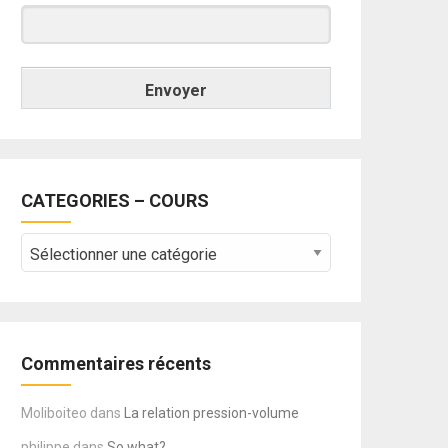
Envoyer
CATEGORIES – COURS
CATEGORIES
–
COURS
Commentaires récents
Moliboiteo
dans
La relation pression-volume
philippe
dans
So what?