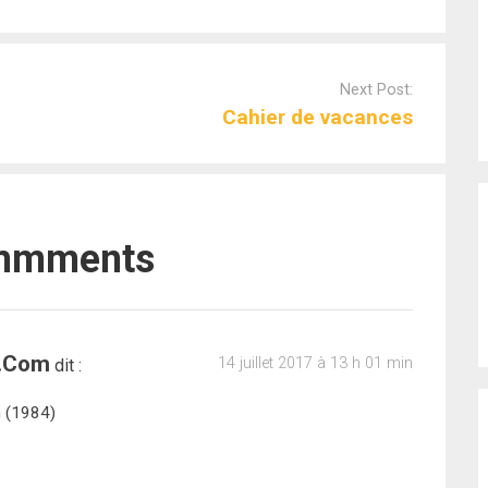
Next Post:
Cahier de vacances
mmments
.com
14 juillet 2017 à 13 h 01 min
dit :
n (1984)