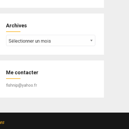
Archives
Archives
Me contacter
fishnip@yahoo.fr
es