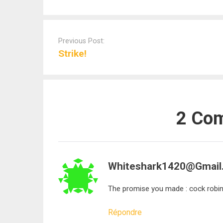
Post
navigation
Previous Post:
Strike!
2 Co
Whiteshark1420@gmail
The promise you made : cock robi
Répondre