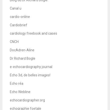
Blog du Dr Richard Bogle
Canal u
cardio-online
Cardiobrief
cardiology freebook and cases
CNCH
DocAdren-Aline
Dr Richard Bogle
e-echocardiography journal
Echo 3d, de belles images!
Echo réa
Echo Webline
echocardiographer.org
echographie foetale