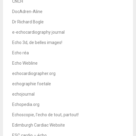
CNCH
DocAdren-Aline
Dr Richard Bogle
e-echocardiography journal
Echo 3d, de belles images!
Echo réa
Echo Webline
echocardiographer.org
echographie foetale
echojournal
Echopedia.org
Echoscopie, l'echo de tout, partout!
Edimburgh Cardiac Website
ESC cardio – écho