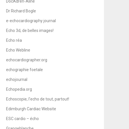
DocAdren-Aline
Dr Richard Bogle
e-echocardiography journal
Echo 3d, de belles images!
Echo réa
Echo Webline
echocardiographer.org
echographie foetale
echojournal
Echopedia.org
Echoscopie, l'echo de tout, partout!
Edimburgh Cardiac Website
ESC cardio – écho
Grangeblanche