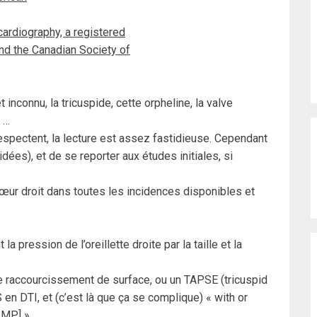
ardiography, a registered
and the Canadian Society of
t inconnu, la tricuspide, cette orpheline, la valve
) …
pectent, la lecture est assez fastidieuse. Cependant
dées), et de se reporter aux études initiales, si
œur droit dans toutes les incidences disponibles et
 pression de l’oreillette droite par la taille et la
de raccourcissement de surface, ou un TAPSE (tricuspid
 en DTI, et (c’est là que ça se complique) « with or
IMP] ».