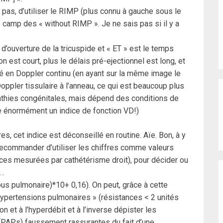
as, d’utiliser le RIMP (plus connu à gauche sous le
e camp des « without RIMP ». Je ne sais pas si il y a
’ouverture de la tricuspide et « ET » est le temps
n est court, plus le délais pré-ejectionnel est long, et
ré en Doppler continu (en ayant sur la même image le
oppler tissulaire à l’anneau, ce qui est beaucoup plus
pathies congénitales, mais dépend des conditions de
ite énormément un indice de fonction VD!)
s, cet indice est déconseillé en routine. Aïe. Bon, à y
 recommander d’utiliser les chiffres comme valeurs
nces mesurées par cathétérisme droit), pour décider ou
f…
ous pulmonaire)*10+ 0,16). On peut, grâce à cette
hypertensions pulmonaires » (résistances < 2 unités
n et à l’hyperdébit et à l’inverse dépister les
 (PAPs) faussement rassurantes du fait d’une