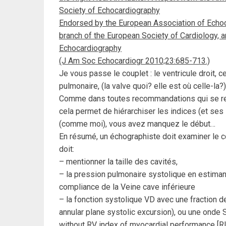
Society of Echocardiography
Endorsed by the European Association of Echoc
branch of the European Society of Cardiology, 
Echocardiography
(J Am Soc Echocardiogr 2010;23:685-713.)
Je vous passe le couplet : le ventricule droit, ce
pulmonaire, (la valve quoi? elle est où celle-la?
Comme dans toutes recommandations qui se res
cela permet de hiérarchiser les indices (et ses i
(comme moi), vous avez manquez le début…
En résumé, un échographiste doit examiner le c
doit:
– mentionner la taille des cavités,
– la pression pulmonaire systolique en estimant la
compliance de la Veine cave inférieure
– la fonction systolique VD avec une fraction 
annular plane systolic excursion), ou une onde S
without RV index of myocardial performance [R