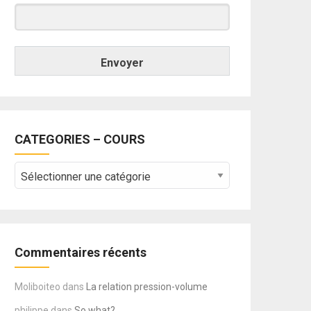
Envoyer
CATEGORIES – COURS
CATEGORIES
–
COURS
Commentaires récents
Moliboiteo
dans
La relation pression-volume
philippe
dans
So what?