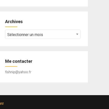
Archives
Archives
Me contacter
fishnip@yahoo.fr
es