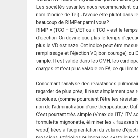
Les sociétés savantes nous recommandent, ou p
nom d’indice de Tei). J’avoue être plutôt dans l
beaucoup de RIMPer parmi vous?
RIMP = (TCO – ET)/ET ou « TCO » est le temps d
d’éjection. On devine que plus le temps d’éjectio
plus le VD est naze. Cet indice peut être mesu
remplissage et l’éjection VD, bon courage), ou D
simple. Il est validé dans les CMH, les cardio
charges et n’est plus valable en FA, ce qui lim
Concernant l’analyse des résistances pulmonaire
regarder de plus près, il n’est simplement pas
absolues, (comme pourraient l’être les résista
non de l’administration d’une thérapeutique. Ou
C’est pourtant très simple (Vmax de l’IT/ ITV s
formulette mignonette, éliminer les « fausses 
wood) liées à l’augmentation du volume d’éjectio
pressions artérielles pulmonaires systoliques