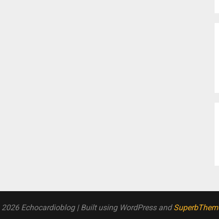
 2026 Echocardioblog
| Built using WordPress and
SuperbThem