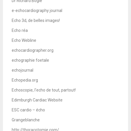
Dr Richard Bogle
e-echocardiography journal
Echo 3d, de belles images!
Echo réa
Echo Webline
echocardiographer.org
echographie foetale
echojournal
Echopedia.org
Echoscopie, l'echo de tout, partout!
Edimburgh Cardiac Website
ESC cardio – écho
Grangeblanche
http://thoracotomie.com/