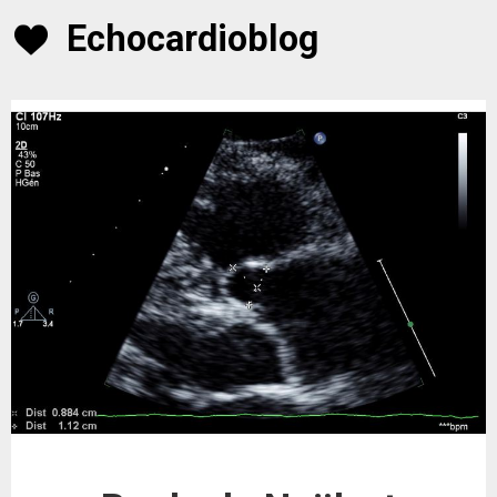
Skip
Echocardioblog
to
content