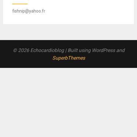
fishnip@yahoo.fr
© 2026 Echocardioblog
| Built using WordPress and
SuperbThemes