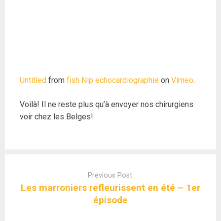
Untitled
from
fish Nip echocardiographie
on
Vimeo
.
Voilà! Il ne reste plus qu’à envoyer nos chirurgiens
voir chez les Belges!
Post
navigation
Previous Post:
Les marroniers refleurissent en été – 1er
épisode