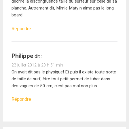
décrire la discongruence taille du surfeur sur celle de sa
planche. Autrement dit, Mimie Maty n aime pas le long
board
Répondre
Philippe
dit :
23 juillet 2012 à 20 h 51 min
On avait dit pas le physique! Et puis il existe toute sorte
de taille de surf, être tout petit permet de tuber dans
des vagues de 50 cm, c’est pas mal non plus…
Répondre