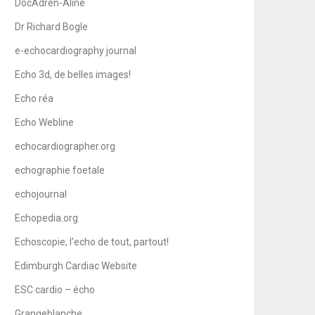
DocAdren-Aline
Dr Richard Bogle
e-echocardiography journal
Echo 3d, de belles images!
Echo réa
Echo Webline
echocardiographer.org
echographie foetale
echojournal
Echopedia.org
Echoscopie, l'echo de tout, partout!
Edimburgh Cardiac Website
ESC cardio – écho
Grangeblanche