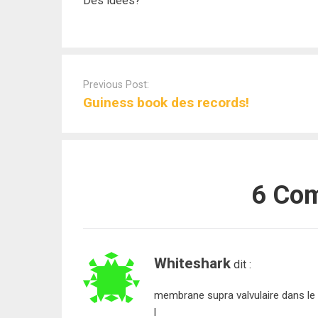
Des idées?
Post
navigation
Previous Post:
Guiness book des records!
6 Co
Whiteshark
dit :
membrane supra valvulaire dans le 
l