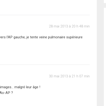
28 mai 2013 à 20 h 48 min
 vers l’AP gauche, je tente veine pulmonaire supérieure
30 mai 2013 à 21 h 07 min
 images… malgré leur âge !
e Ao-AP ?