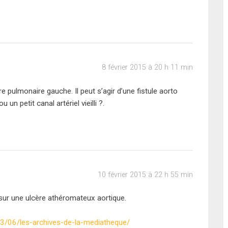
8 février 2015 à 20 h 11 min
tère pulmonaire gauche. Il peut s’agir d’une fistule aorto
un petit canal artériel vieilli ?.
10 février 2015 à 22 h 55 min
 sur une ulcère athéromateux aortique.
3/06/les-archives-de-la-mediatheque/