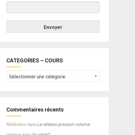
Envoyer
CATEGORIES – COURS
CATEGORIES
–
COURS
Commentaires récents
Moliboiteo
dans
La relation pression-volume
philippe
dans
So what?