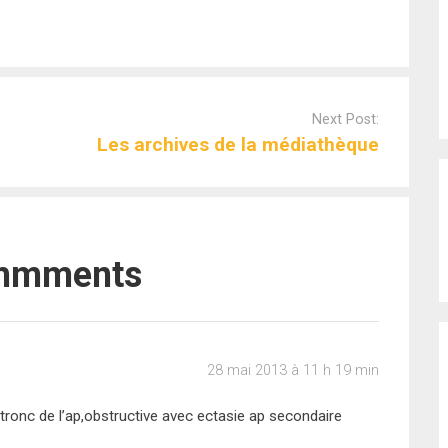
Next Post:
Les archives de la médiathèque
mmments
28 mai 2013 à 11 h 19 min
tronc de l’ap,obstructive avec ectasie ap secondaire