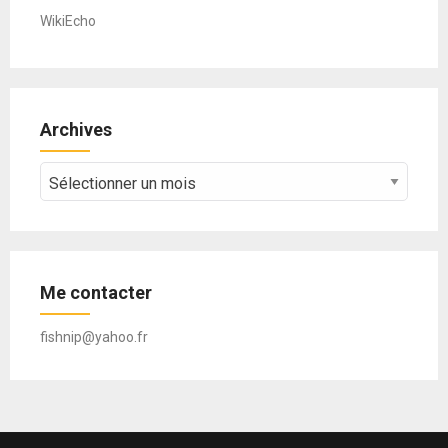
WikiEcho
Archives
Archives
Me contacter
fishnip@yahoo.fr