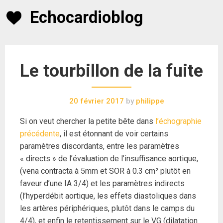
Skip
Echocardioblog
to
content
Le tourbillon de la fuite
20 février 2017
by
philippe
Si on veut chercher la petite bête dans
l’échographie
précédente
, il est étonnant de voir certains
paramètres discordants, entre les paramètres
« directs » de l’évaluation de l’insuffisance aortique,
(vena contracta à 5mm et SOR à 0.3 cm² plutôt en
faveur d’une IA 3/4) et les paramètres indirects
(l’hyperdébit aortique, les effets diastoliques dans
les artères périphériques, plutôt dans le camps du
4/4), et enfin le retentissement sur le VG (dilatation