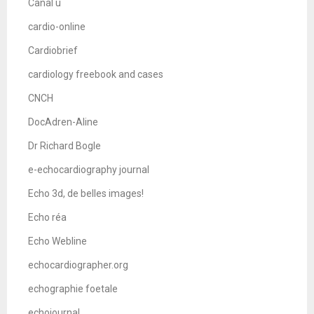
Canal u
cardio-online
Cardiobrief
cardiology freebook and cases
CNCH
DocAdren-Aline
Dr Richard Bogle
e-echocardiography journal
Echo 3d, de belles images!
Echo réa
Echo Webline
echocardiographer.org
echographie foetale
echojournal