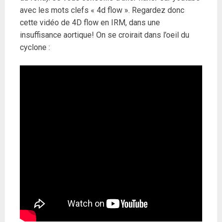
avec les mots clefs « 4d flow ». Regardez donc
cette vidéo de 4D flow en IRM, dans une
insuffisance aortique! On se croirait dans l’oeil du
cyclone :