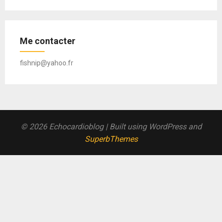
Me contacter
fishnip@yahoo.fr
© 2026 Echocardioblog
| Built using WordPress and
SuperbThemes