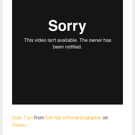
5cav 1.avi
from
fish Nip echocardiographie
on
Vimeo
.