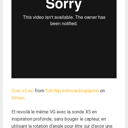
2cav s5.avi
from
fish Nip echocardiographie
on
Vimeo
.
Et revoilà le même VG avec la sonde X5 en
inspiration profonde, sans bouger le capteur, en
utilisant la rotation d’angle pour être sur d’avoir une