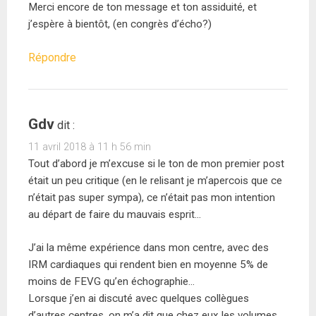
Merci encore de ton message et ton assiduité, et
j’espère à bientôt, (en congrès d’écho?)
Répondre
Gdv
dit :
11 avril 2018 à 11 h 56 min
Tout d’abord je m’excuse si le ton de mon premier post
était un peu critique (en le relisant je m’apercois que ce
n’était pas super sympa), ce n’était pas mon intention
au départ de faire du mauvais esprit…
J’ai la même expérience dans mon centre, avec des
IRM cardiaques qui rendent bien en moyenne 5% de
moins de FEVG qu’en échographie…
Lorsque j’en ai discuté avec quelques collègues
d’autres centres, on m’a dit que chez eux les volumes