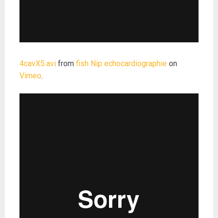
4cavX5.avi
from
fish Nip echocardiographie
on
Vimeo
.