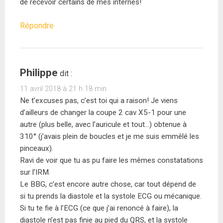
de recevoir certains de mes internes!
Répondre
Philippe
dit :
11 avril 2018 à 21 h 18 min
Ne t’excuses pas, c’est toi qui a raison! Je viens
d’ailleurs de changer la coupe 2 cav X5-1 pour une
autre (plus belle, avec l’auricule et tout…) obtenue à
310° (j’avais plein de boucles et je me suis emmêlé les
pinceaux).
Ravi de voir que tu as pu faire les mêmes constatations
sur l’IRM.
Le BBG, c’est encore autre chose, car tout dépend de
si tu prends la diastole et la systole ECG ou mécanique.
Si tu te fie à l’ECG (ce que j’ai renoncé à faire), la
diastole n’est pas finie au pied du QRS, et la systole